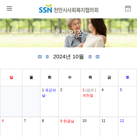
본회일정
2024년 10월
일
월
화
수
목
금
토
2
4
5
1
국군의
3
(음)9.1
날
개천절
6
7
8
10
11
12
9
한글날