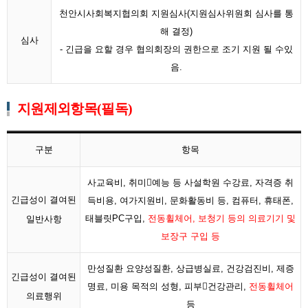
천안시사회복지협의회 지원심사(지원심사위원회 심사를 통
해 결정)
심사
- 긴급을 요할 경우 협의회장의 권한으로 조기 지원 될 수있
음.
지원제외항목(필독)
구분
항목
사교육비, 취미예능 등 사설학원 수강료, 자격증 취
긴급성이 결여된
득비용, 여가지원비, 문화활동비 등, 컴퓨터, 휴태폰,
태블릿PC구입,
전동휠체어, 보청기 등의 의료기기 및
일반사항
보장구 구입 등
만성질환 요양성질환, 상급병실료, 건강검진비, 제증
긴급성이 결여된
명료, 미용 목적의 성형, 피부건강관리,
전동휠체어
의료행위
등