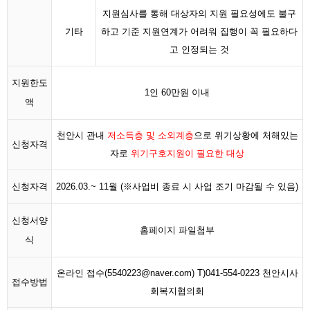
지원심사를 통해 대상자의 지원 필요성에도 불구
기타
하고 기준 지원연계가 어려워 집행이 꼭 필요하다
고 인정되는 것
지원한도
1인 60만원 이내
액
천안시 관내
저소득층 및 소외계층
으로 위기상황에 처해있는
신청자격
자로
위기구호지원이 필요한 대상
신청자격
2026.03.~ 11월 (※사업비 종료 시 사업 조기 마감될 수 있음)
신청서양
홈페이지 파일첨부
식
온라인 접수(
5540223@naver.com
) T)041-554-0223 천안시사
접수방법
회복지협의회