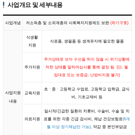
사업개요 및 세부내용
사업개념
저소득층 및 소외계층의 사회복지지원제도 보완
(위기구호)
식생활
식료품, 생필품 등 생계유지에 필요한 물품
지원
주거상태로 보아 수선을 하지 않을 시 위기상황에
주거지원
처한 상태를 말하며심사를 통해 결정 됨. (단, 월
임대료 또는 보증금, 난방비지원 불가)
초ㆍ중ㆍ고등학교 수업료, 고등학교 입학금, 급식
사업지원
교육지원
비, 기초교재비 등
내용
일시적/긴급한 질환의 치룟비, 수술비, 수술 및 치
의료지원
료를 위한 각종 긴급 검사비, 체납 건강보험료
(6개
월 이상 장기체납만 가능)
, 약값 중 본인부담금